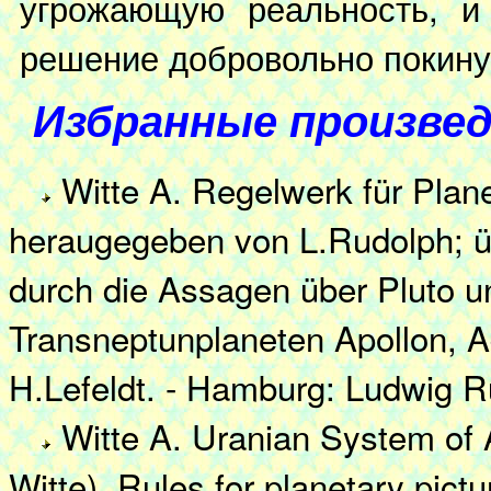
угрожающую реальность, и 
решение добровольно покинут
Избранные произвед
Witte A. Regelwerk für Plane
heraugegeben von L.Rudolph; üb
durch die Assagen über Pluto u
Transneptunplaneten Apollon, 
H.Lefeldt. - Hamburg: Ludwig R
Witte A. Uranian System of 
Witte). Rules for planetary pictu