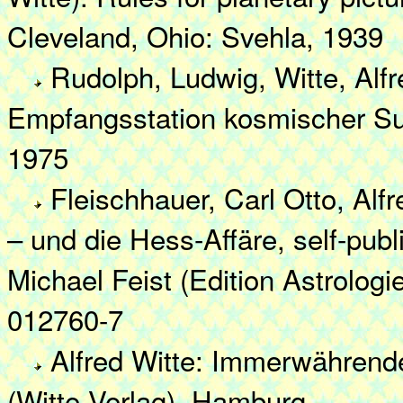
Cleveland, Ohio: Svehla, 1939
Rudolph, Ludwig, Witte, Alf
Empfangsstation kosmischer Su
1975
Fleischhauer, Carl Otto, Alf
– und die Hess-Affäre, self-pu
Michael Feist (Edition Astrolog
012760-7
Alfred Witte: Immerwährend
(Witte-Verlag), Hamburg