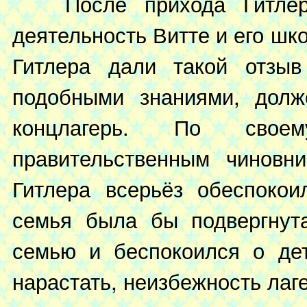
После прихода Гитлера 
деятельность Витте и его шк
Гитлера дали такой отзыв
подобными знаниями, долж
концлагерь. По сво
правительственным чиновни
Гитлера всерьёз обеспокои
семья была бы подвергнут
семью и беспокоился о дет
нарастать, неизбежность ла