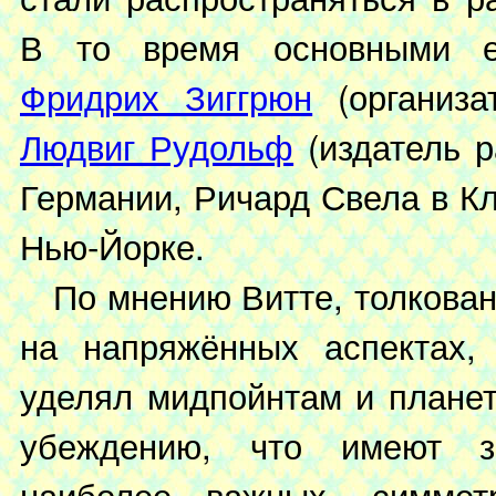
В то время основными е
Фридрих Зиггрюн
(организа
Людвиг Рудольф
(издатель р
Германии, Ричард Свела в К
Нью-Йорке.
По мнению Витте, толкован
на напряжённых аспектах,
уделял мидпойнтам и плане
убеждению, что имеют зн
наиболее важных, симмет