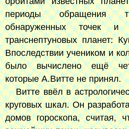
орбитами известных планет
периоды обращения тр
обнаруженных точек и 
транснептуновых планет: Ку
Впоследствии учеником и ко
было вычислено ещё чет
которые А.Витте не принял.
Витте ввёл в астрологическ
круговых шкал. Он разработ
домов гороскопа, считая, 