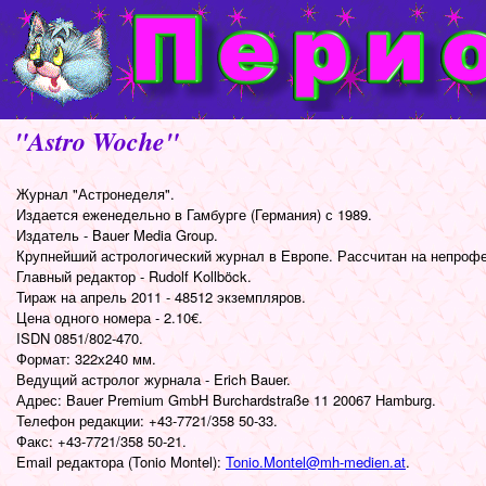
"Astro Woche"
Журнал "Астронеделя".
Издается еженедельно в Гамбурге (Германия) с 1989.
Издатель - Bauer Media Group.
Крупнейший астрологический журнал в Европе. Рассчитан на непрофес
Главный редактор - Rudolf Kollböck.
Тираж на апрель 2011 - 48512 экземпляров.
Цена одного номера - 2.10€.
ISDN 0851/802-470.
Формат: 322х240 мм.
Ведущий астролог журнала - Erich Bauer.
Адрес: Bauer Premium GmbH Burchardstraße 11 20067 Hamburg.
Телефон редакции: +43-7721/358 50-33.
Факс: +43-7721/358 50-21.
Email редактора (Tonio Montel):
Tonio.Montel@mh-medien.at
.