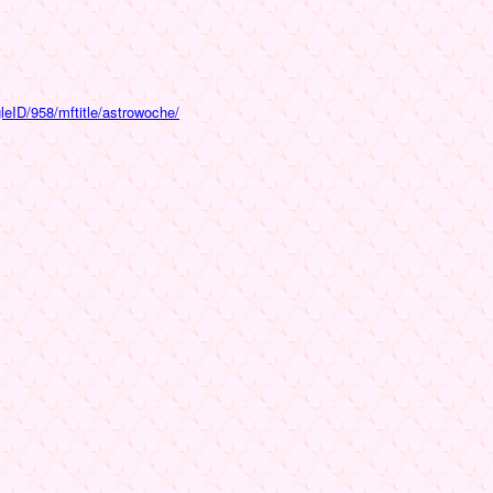
leID/958/mftitle/astrowoche/