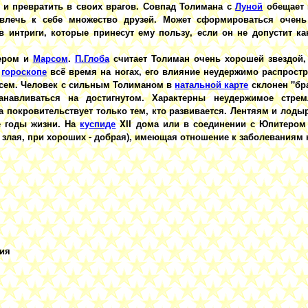
я и превратить в своих врагов. Совпад Толимана с
Луной
обещает 
влечь к себе множество друзей. Может сформироваться очень
 интриги, которые принесут ему пользу, если он не допустит ка
тером и
Марсом
.
П.Глоба
считает Толиман очень хорошей звездой
в
гороскопе
всё время на ногах, его влияние неудержимо распростр
всем. Человек с сильным Толиманом в
натальной карте
склонен "бр
танавливаться на достигнутом. Характерны неудержимое стре
да покровительствует только тем, кто развивается. Лентяям и лоды
е годы жизни. На
куспиде
XII дома или в соединении с Юпитером 
 злая, при хороших - добрая), имеющая отношение к заболеваниям 
ция