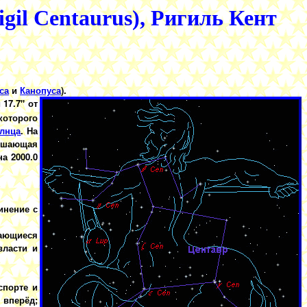
gil Centaurus), Ригиль Кент
са
и
Канопуса
).
17.7" от
которого
лнца
. На
ершающая
а 2000.0
инение с
вающиеся
власти и
спорте и
 вперёд;