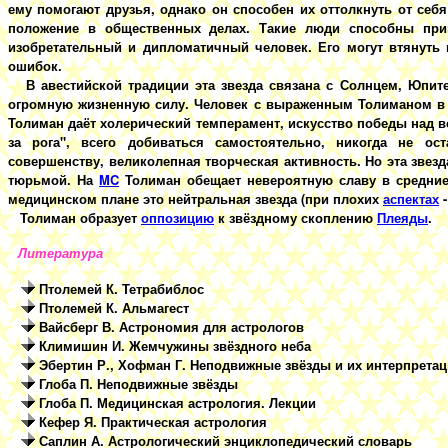
ему помогают друзья, однако он способен их оттолкнуть от себ
положение в общественных делах. Такие люди способны при
изобретательный и дипломатичный человек. Его могут втянуть в
ошибок.
В авестийской традиции эта звезда связана с Солнцем, Юпи
огромную жизненную силу. Человек с выраженным Толиманом 
Толиман даёт холерический темперамент, искусство победы над 
за рога", всего добиваться самостоятельно, никогда не ос
совершенству, великолепная творческая активность. Но эта звез
тюрьмой. На
MC
Толиман обещает невероятную славу в средни
медицинском плане это нейтральная звезда (при плохих
аспектах
-
Толиман образует
оппозицию
к звёздному скоплению
Плеяды
.
Литература
Птолемей К. Тетрабиблос
Птолемей К. Альмагест
Вайсберг В. Астрономия для астрологов
Климишин И. Жемчужины звёздного неба
Эбертин Р., Хофман Г. Неподвижные звёзды и их интерпрета
Глоба П. Неподвижные звёзды
Глоба П. Медицинская астрология. Лекции
Кефер Я. Практическая астрология
Саплин А. Астрологический энциклопедический словарь