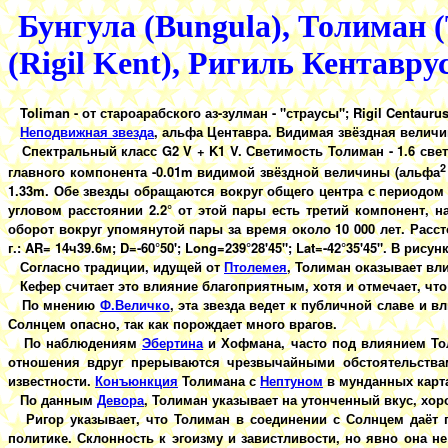
Бунгула (Bungula), Толиман (
(Rigil Kent), Ригиль Кентавру
Toliman - от староарабского аз-зулман - "страусы"; Rigil Centaurus
Неподвижная звезда
, альфа Центавра. Видимая звёздная величин
Спектральный класс G2 V + K1 V. Светимость Толиман - 1.6 свети
2
главного компонента -0.01m видимой звёздной величины (альфа
1.33m. Обе звезды обращаются вокруг общего центра с периодом 
угловом расстоянии 2.2° от этой пары есть третий компонент,
оборот вокруг упомянутой пары за время около 10 000 лет. Расст
г.: AR= 14ч39.6м; D=-60°50'; Long=239°28'45"; Lat=-42°35'45". В ри
Согласно традиции, идущей от
Птолемея
, Толиман оказывает вл
Кефер считает это влияние благоприятным, хотя и отмечает, чт
По мнению
Ф.Величко
, эта звезда ведет к публичной славе и в
Солнцем опасно, так как порождает много врагов.
По наблюдениям
Эбертина
и Хофмана, часто под влиянием То
отношения вдруг прерываются чрезвычайными обстоятельствам
известности.
Конъюнкция
Толимана с
Нептуном
в мунданных карта
По данным
Девора
, Толиман указывает на утонченный вкус, хор
Ригор указывает, что Толиман в соединении с Солнцем даёт 
политике. Склонность к эгоизму и завистливости, но явно она н