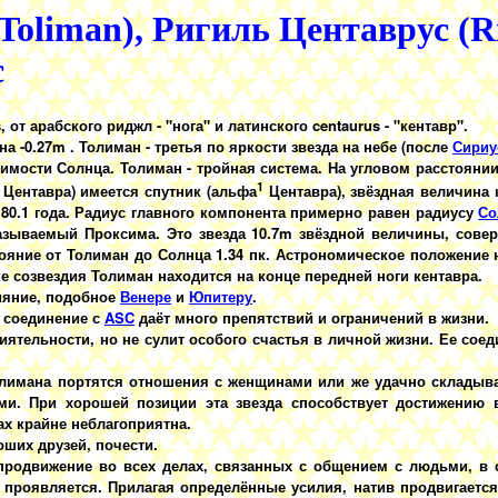
Toliman), Ригиль Центаврус (Ri
с
, от арабского риджл - "нога" и латинского centaurus - "кентавр".
а -0.27m . Толиман - третья по яркости звезда на небе (после
Сириу
мости Солнца. Толиман - тройная система. На угловом расстоянии 
1
Центавра) имеется спутник (альфа
Центавра), звёздная величина 
80.1 года. Радиус главного компонента примерно равен радиусу
Со
 называемый Проксима. Это звезда 10.7m звёздной величины, сов
ояние от Толиман до Солнца 1.34 пк. Астрономическое положение н
сунке созвездия Толиман находится на конце передней ноги кентавра.
ияние, подобное
Венере
и
Юпитеру
.
о соединение с
ASC
даёт много препятствий и ограничений в жизни.
лиятельности, но не сулит особого счастья в личной жизни. Ее соед
лимана портятся отношения с женщинами или же удачно склады
и. При хорошей позиции эта звезда способствует достижению 
х крайне неблагоприятна.
оших друзей, почести.
продвижение во всех делах, связанных с общением с людьми, в 
е проявляется. Прилагая определённые усилия, натив продвигается